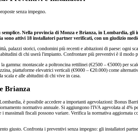
a proposte senza impegno.
più semplice. Nella provincia di Monza e Brianza, in Lombardia, gli 
ia sono attivi 18 installatori partner verificati, con un giudizio medi
, palazzi storici, condomini più recenti e abitazioni di paese: ogni scal
abitudini di chi userà l'impianto. Confrontare più preventivi è il modo p
 la gamma: montascale a poltroncina rettilinei (€2500 – €5000) per scale 
zzina, piattaforme elevatrici verticali (€9000 – €20.000) come alternativ
a scala e alle abitudini di chi vive in casa.
 e Brianza
 Lombardia, è possibile accedere a importanti agevolazioni: Bonus Barri
'aggiornamento normativo annuale. Si aggiungono l'IVA agevolata al 4% pe
te e i massimali fiscali possono variare. Verifica la normativa aggiornata 
nto giusto. Confronta i preventivi senza impegno: gli installatori partne