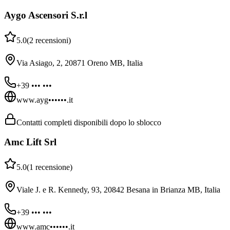
Aygo Ascensori S.r.l
5.0
(
2
recensioni
)
Via Asiago, 2, 20871 Oreno MB, Italia
+39 ••• •••
www.ayg••••••.it
Contatti completi disponibili dopo lo sblocco
Amc Lift Srl
5.0
(
1
recensione
)
Viale J. e R. Kennedy, 93, 20842 Besana in Brianza MB, Italia
+39 ••• •••
www.amc••••••.it