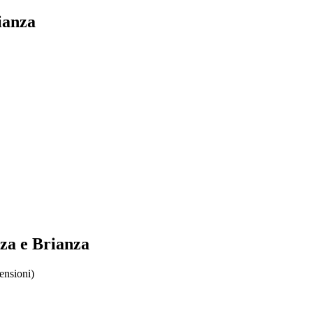
ianza
nza e Brianza
censioni)