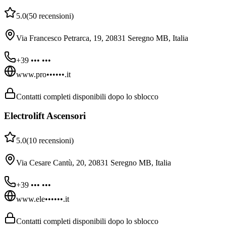
5.0
(
50
recensioni
)
Via Francesco Petrarca, 19, 20831 Seregno MB, Italia
+39 ••• •••
www.pro••••••.it
Contatti completi disponibili dopo lo sblocco
Electrolift Ascensori
5.0
(
10
recensioni
)
Via Cesare Cantù, 20, 20831 Seregno MB, Italia
+39 ••• •••
www.ele••••••.it
Contatti completi disponibili dopo lo sblocco