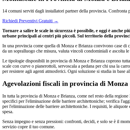
14 comuni serviti dagli installatori partner della provincia. Confront
Richiedi Preventivi Gratuiti →
Tornare a salire le scale in sicurezza è possibile, e oggi è anche 
urbane principali ai centri più piccoli. Sul territorio della provinc
In una provincia come quella di Monza e Brianza convivono case di città
da un sopralluogo che misura, valuta vincoli condominiali e ascolta le 
Le tipologie disponibili in provincia di Monza e Brianza coprono tutta
scale con curve o pianerottoli, servoscala a pedana per chi usa la carro
per resistere agli agenti atmosferici. Ogni soluzione si studia in base all
Agevolazioni fiscali in provincia di Monza
In tutta la provincia di Monza e Brianza, come nel resto della regione
specifici per l'eliminazione delle barriere architettoniche; verifica l
per l'eliminazione delle barriere architettoniche. I requisiti, le aliquo
spesa.
Senza impegno e senza pressioni: confronti, decidi, e solo se è il mome
servizio copre il tuo comune.