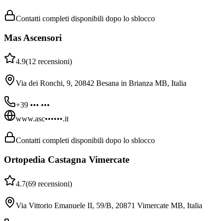
Contatti completi disponibili dopo lo sblocco
Mas Ascensori
4.9
(
12
recensioni
)
Via dei Ronchi, 9, 20842 Besana in Brianza MB, Italia
+39 ••• •••
www.asc••••••.it
Contatti completi disponibili dopo lo sblocco
Ortopedia Castagna Vimercate
4.7
(
69
recensioni
)
Via Vittorio Emanuele II, 59/B, 20871 Vimercate MB, Italia