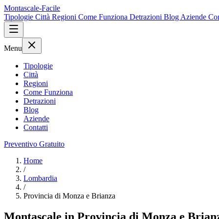
Montascale-Facile
Tipologie
Città
Regioni
Come Funziona
Detrazioni
Blog
Aziende
Con
Menu
Tipologie
Città
Regioni
Come Funziona
Detrazioni
Blog
Aziende
Contatti
Preventivo Gratuito
Home
/
Lombardia
/
Provincia di Monza e Brianza
Montascale in Provincia di Monza e Brianza