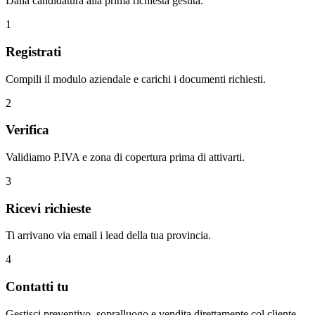
Dalla candidatura alla prima richiesta gestita.
1
Registrati
Compili il modulo aziendale e carichi i documenti richiesti.
2
Verifica
Validiamo P.IVA e zona di copertura prima di attivarti.
3
Ricevi richieste
Ti arrivano via email i lead della tua provincia.
4
Contatti tu
Gestisci preventivo, sopralluogo e vendita direttamente col cliente.