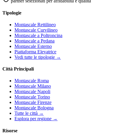
partner selezionati per affidabilità e qualità
Tipologie
Montascale Rettilineo
Montascale Curvilineo
Montascale a Poltroncina
Montascale a Pedana
Montascale Esterno
Piattaforma Elevatrice
Vedi tutte le tipologie →
Città Principali
Montascale Roma
Montascale Milano
Montascale Napoli
Montascale Torino
Montascale Firenze
Montascale Bologna
Tutte le città →
Esplora per regione →
Risorse