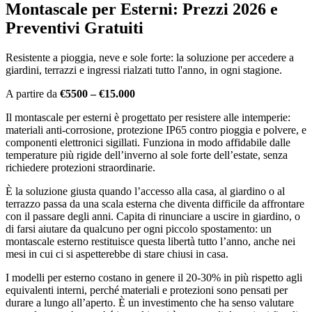
Montascale per Esterni: Prezzi 2026 e
Preventivi Gratuiti
Resistente a pioggia, neve e sole forte: la soluzione per accedere a
giardini, terrazzi e ingressi rialzati tutto l'anno, in ogni stagione.
A partire da
€5500 – €15.000
Il montascale per esterni è progettato per resistere alle intemperie:
materiali anti-corrosione, protezione IP65 contro pioggia e polvere, e
componenti elettronici sigillati. Funziona in modo affidabile dalle
temperature più rigide dell’inverno al sole forte dell’estate, senza
richiedere protezioni straordinarie.
È la soluzione giusta quando l’accesso alla casa, al giardino o al
terrazzo passa da una scala esterna che diventa difficile da affrontare
con il passare degli anni. Capita di rinunciare a uscire in giardino, o
di farsi aiutare da qualcuno per ogni piccolo spostamento: un
montascale esterno restituisce questa libertà tutto l’anno, anche nei
mesi in cui ci si aspetterebbe di stare chiusi in casa.
I modelli per esterno costano in genere il 20-30% in più rispetto agli
equivalenti interni, perché materiali e protezioni sono pensati per
durare a lungo all’aperto. È un investimento che ha senso valutare