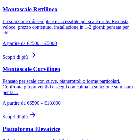
Montascale Rettilineo
La soluzione più semplice e accessibile per scale dritte. Risposta
veloce, prezzo contenuto, installazione in 1-2 giorni: pensata per
chi…
A partire da €2500 – €5000
Scopri di più
Montascale Curvilineo
Pensato per scale con curve, pianerottoli o forme particolari.
Confronta più preventivi e scegli con calma la soluzione su misura
per la…
A partire da €6500 – €18.000
Scopri di più
Piattaforma Elevatrice