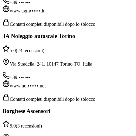
+39 ••• •••
www.agm••••••.it
Contatti completi disponibili dopo lo sblocco
3A Noleggio autoscale Torino
5.0
(
23
recensioni
)
Via Stradella, 241, 10147 Torino TO, Italia
+39 ••• •••
www.nol••••••.net
Contatti completi disponibili dopo lo sblocco
Borghese Ascensori
5.0
(
3
recensioni
)