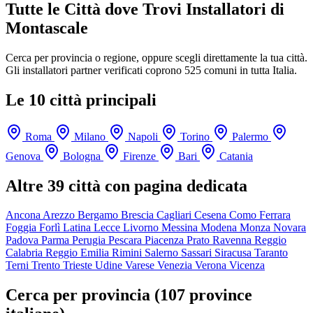
Tutte le Città dove Trovi Installatori di
Montascale
Cerca per provincia o regione, oppure scegli direttamente la tua città.
Gli installatori partner verificati coprono 525 comuni in tutta Italia.
Le 10 città principali
Roma
Milano
Napoli
Torino
Palermo
Genova
Bologna
Firenze
Bari
Catania
Altre 39 città con pagina dedicata
Ancona
Arezzo
Bergamo
Brescia
Cagliari
Cesena
Como
Ferrara
Foggia
Forlì
Latina
Lecce
Livorno
Messina
Modena
Monza
Novara
Padova
Parma
Perugia
Pescara
Piacenza
Prato
Ravenna
Reggio
Calabria
Reggio Emilia
Rimini
Salerno
Sassari
Siracusa
Taranto
Terni
Trento
Trieste
Udine
Varese
Venezia
Verona
Vicenza
Cerca per provincia (107 province