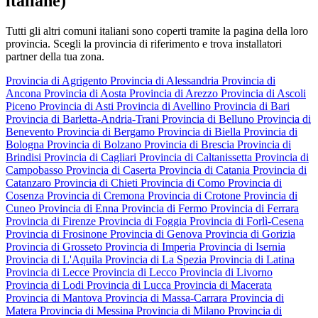
italiane)
Tutti gli altri comuni italiani sono coperti tramite la pagina della loro
provincia. Scegli la provincia di riferimento e trova installatori
partner della tua zona.
Provincia di Agrigento
Provincia di Alessandria
Provincia di
Ancona
Provincia di Aosta
Provincia di Arezzo
Provincia di Ascoli
Piceno
Provincia di Asti
Provincia di Avellino
Provincia di Bari
Provincia di Barletta-Andria-Trani
Provincia di Belluno
Provincia di
Benevento
Provincia di Bergamo
Provincia di Biella
Provincia di
Bologna
Provincia di Bolzano
Provincia di Brescia
Provincia di
Brindisi
Provincia di Cagliari
Provincia di Caltanissetta
Provincia di
Campobasso
Provincia di Caserta
Provincia di Catania
Provincia di
Catanzaro
Provincia di Chieti
Provincia di Como
Provincia di
Cosenza
Provincia di Cremona
Provincia di Crotone
Provincia di
Cuneo
Provincia di Enna
Provincia di Fermo
Provincia di Ferrara
Provincia di Firenze
Provincia di Foggia
Provincia di Forlì-Cesena
Provincia di Frosinone
Provincia di Genova
Provincia di Gorizia
Provincia di Grosseto
Provincia di Imperia
Provincia di Isernia
Provincia di L'Aquila
Provincia di La Spezia
Provincia di Latina
Provincia di Lecce
Provincia di Lecco
Provincia di Livorno
Provincia di Lodi
Provincia di Lucca
Provincia di Macerata
Provincia di Mantova
Provincia di Massa-Carrara
Provincia di
Matera
Provincia di Messina
Provincia di Milano
Provincia di