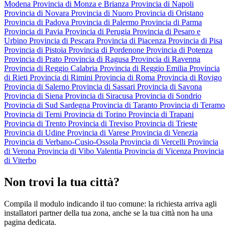
Modena
Provincia di Monza e Brianza
Provincia di Napoli
Provincia di Novara
Provincia di Nuoro
Provincia di Oristano
Provincia di Padova
Provincia di Palermo
Provincia di Parma
Provincia di Pavia
Provincia di Perugia
Provincia di Pesaro e
Urbino
Provincia di Pescara
Provincia di Piacenza
Provincia di Pisa
Provincia di Pistoia
Provincia di Pordenone
Provincia di Potenza
Provincia di Prato
Provincia di Ragusa
Provincia di Ravenna
Provincia di Reggio Calabria
Provincia di Reggio Emilia
Provincia
di Rieti
Provincia di Rimini
Provincia di Roma
Provincia di Rovigo
Provincia di Salerno
Provincia di Sassari
Provincia di Savona
Provincia di Siena
Provincia di Siracusa
Provincia di Sondrio
Provincia di Sud Sardegna
Provincia di Taranto
Provincia di Teramo
Provincia di Terni
Provincia di Torino
Provincia di Trapani
Provincia di Trento
Provincia di Treviso
Provincia di Trieste
Provincia di Udine
Provincia di Varese
Provincia di Venezia
Provincia di Verbano-Cusio-Ossola
Provincia di Vercelli
Provincia
di Verona
Provincia di Vibo Valentia
Provincia di Vicenza
Provincia
di Viterbo
Non trovi la tua città?
Compila il modulo indicando il tuo comune: la richiesta arriva agli
installatori partner della tua zona, anche se la tua città non ha una
pagina dedicata.