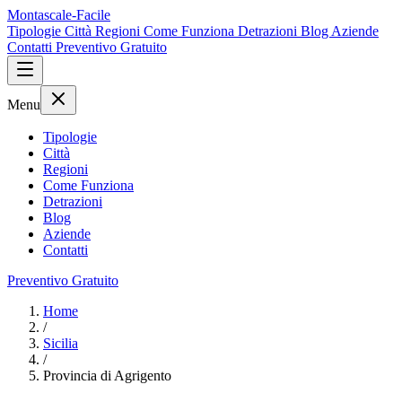
Montascale-Facile
Tipologie
Città
Regioni
Come Funziona
Detrazioni
Blog
Aziende
Contatti
Preventivo Gratuito
Menu
Tipologie
Città
Regioni
Come Funziona
Detrazioni
Blog
Aziende
Contatti
Preventivo Gratuito
Home
/
Sicilia
/
Provincia di Agrigento