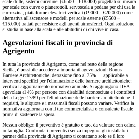
scale dritte, sistemi curvilinei (€6500 – €18.000) progettati su misura
per scale con curve o pianerottoli, servoscala a pedana per chi usa la
carrozzina, piattaforme elevatrici verticali (€9000 – €20.000) come
alternativa all'ascensore e modelli per scale esterne (€5500 –
€15.000) trattati per resistere agli agenti atmosferici. Ogni soluzione
si studia in base alla scala e alle abitudini di chi vive in casa.
Agevolazioni fiscali in provincia di
Agrigento
In tutta la provincia di Agrigento, come nel resto della regione
Sicilia, è possibile accedere a importanti agevolazioni: Bonus
Barriere Architettoniche: detrazione fino al 75% — applicabile a
interventi specifici per l'eliminazione delle barriere architettoniche;
verifica l'aggiornamento normativo annuale. Si aggiungono l'IVA
agevolata al 4% per persone con disabilità riconosciuta e i contributi
della Legge 13/89 per l'eliminazione delle barriere architettoniche. I
requisiti, le aliquote e i massimali fiscali possono variare. Verifica la
normativa aggiornata con il tuo commercialista o consulente fiscale
prima di sostenere la spesa.
Nessun obbligo: il preventivo è gratuito e tuo, da valutare con calma
in famiglia. Confronta i preventivi senza impegno: gli installatori
partner della provincia di Agrigento ti contattano solo se il loro