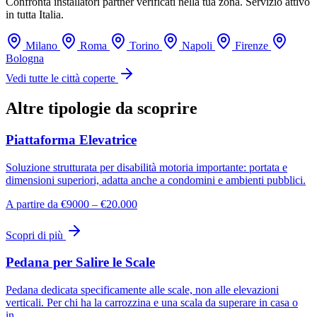
Confronta installatori partner verificati nella tua zona. Servizio attivo
in tutta Italia.
Milano
Roma
Torino
Napoli
Firenze
Bologna
Vedi tutte le città coperte
Altre tipologie da scoprire
Piattaforma Elevatrice
Soluzione strutturata per disabilità motoria importante: portata e
dimensioni superiori, adatta anche a condomini e ambienti pubblici.
A partire da €9000 – €20.000
Scopri di più
Pedana per Salire le Scale
Pedana dedicata specificamente alle scale, non alle elevazioni
verticali. Per chi ha la carrozzina e una scala da superare in casa o
in…