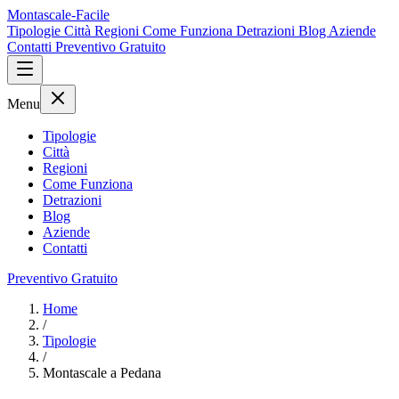
Montascale-Facile
Tipologie
Città
Regioni
Come Funziona
Detrazioni
Blog
Aziende
Contatti
Preventivo Gratuito
Menu
Tipologie
Città
Regioni
Come Funziona
Detrazioni
Blog
Aziende
Contatti
Preventivo Gratuito
Home
/
Tipologie
/
Montascale a Pedana