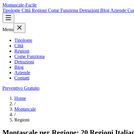
Montascale-Facile
Tipologie
Città
Regioni
Come Funziona
Detrazioni
Blog
Aziende
Con
Menu
Tipologie
Città
Regioni
Come Funziona
Detrazioni
Blog
Aziende
Contatti
Preventivo Gratuito
Home
/
Montascale
/
Regioni
Montascale per Regione: 20 Regioni Italia