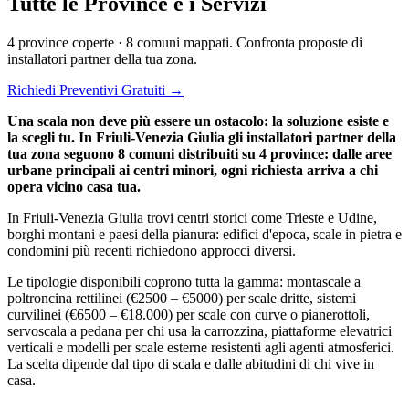
Tutte le Province e i Servizi
4 province coperte · 8 comuni mappati. Confronta proposte di
installatori partner della tua zona.
Richiedi Preventivi Gratuiti →
Una scala non deve più essere un ostacolo: la soluzione esiste e
la scegli tu. In Friuli-Venezia Giulia gli installatori partner della
tua zona seguono 8 comuni distribuiti su 4 province: dalle aree
urbane principali ai centri minori, ogni richiesta arriva a chi
opera vicino casa tua.
In Friuli-Venezia Giulia trovi centri storici come Trieste e Udine,
borghi montani e paesi della pianura: edifici d'epoca, scale in pietra e
condomini più recenti richiedono approcci diversi.
Le tipologie disponibili coprono tutta la gamma: montascale a
poltroncina rettilinei (€2500 – €5000) per scale dritte, sistemi
curvilinei (€6500 – €18.000) per scale con curve o pianerottoli,
servoscala a pedana per chi usa la carrozzina, piattaforme elevatrici
verticali e modelli per scale esterne resistenti agli agenti atmosferici.
La scelta dipende dal tipo di scala e dalle abitudini di chi vive in
casa.