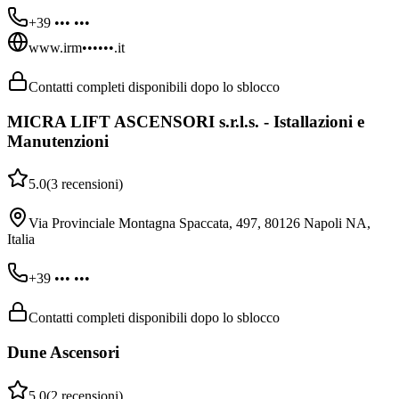
+39 ••• •••
www.irm••••••.it
Contatti completi disponibili dopo lo sblocco
MICRA LIFT ASCENSORI s.r.l.s. - Istallazioni e
Manutenzioni
5.0
(
3
recensioni
)
Via Provinciale Montagna Spaccata, 497, 80126 Napoli NA,
Italia
+39 ••• •••
Contatti completi disponibili dopo lo sblocco
Dune Ascensori
5.0
(
2
recensioni
)