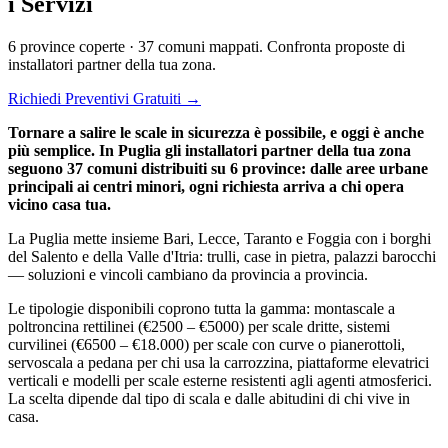
i Servizi
6 province coperte · 37 comuni mappati. Confronta proposte di
installatori partner della tua zona.
Richiedi Preventivi Gratuiti →
Tornare a salire le scale in sicurezza è possibile, e oggi è anche
più semplice. In Puglia gli installatori partner della tua zona
seguono 37 comuni distribuiti su 6 province: dalle aree urbane
principali ai centri minori, ogni richiesta arriva a chi opera
vicino casa tua.
La Puglia mette insieme Bari, Lecce, Taranto e Foggia con i borghi
del Salento e della Valle d'Itria: trulli, case in pietra, palazzi barocchi
— soluzioni e vincoli cambiano da provincia a provincia.
Le tipologie disponibili coprono tutta la gamma: montascale a
poltroncina rettilinei (€2500 – €5000) per scale dritte, sistemi
curvilinei (€6500 – €18.000) per scale con curve o pianerottoli,
servoscala a pedana per chi usa la carrozzina, piattaforme elevatrici
verticali e modelli per scale esterne resistenti agli agenti atmosferici.
La scelta dipende dal tipo di scala e dalle abitudini di chi vive in
casa.