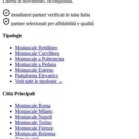
Libertà di movimento, riconquistata.
installatori partner verificati in tutta Italia
partner selezionati per affidabilità e qualità
Tipologie
Montascale Rettilineo
Montascale Curvilineo
Montascale a Poltroncina
Montascale a Pedana
Montascale Esterno
Piattaforma Elevatrice
Vedi tutte le tipologie →
Città Principali
Montascale Roma
Montascale Milano
Montascale Napoli
Montascale Torino
Montascale Firenze
Montascale Bologna