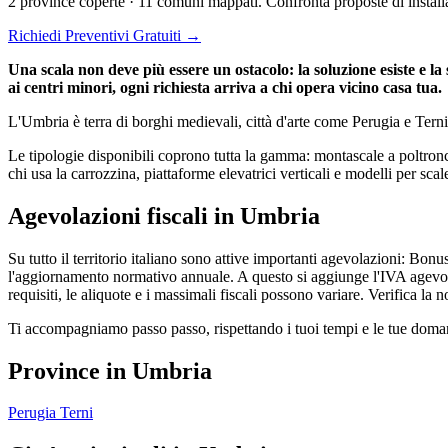
2 province coperte · 11 comuni mappati. Confronta proposte di installa
Richiedi Preventivi Gratuiti →
Una scala non deve più essere un ostacolo: la soluzione esiste e la
ai centri minori, ogni richiesta arriva a chi opera vicino casa tua.
L'Umbria è terra di borghi medievali, città d'arte come Perugia e Terni, e
Le tipologie disponibili coprono tutta la gamma: montascale a poltronci
chi usa la carrozzina, piattaforme elevatrici verticali e modelli per scale
Agevolazioni fiscali in Umbria
Su tutto il territorio italiano sono attive importanti agevolazioni: Bonu
l'aggiornamento normativo annuale. A questo si aggiunge l'IVA agevolata
requisiti, le aliquote e i massimali fiscali possono variare. Verifica la
Ti accompagniamo passo passo, rispettando i tuoi tempi e le tue domande
Province in Umbria
Perugia
Terni