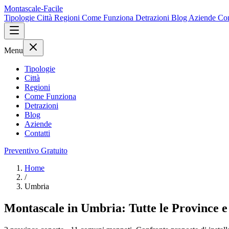
Montascale-Facile
Tipologie
Città
Regioni
Come Funziona
Detrazioni
Blog
Aziende
Con
Menu
Tipologie
Città
Regioni
Come Funziona
Detrazioni
Blog
Aziende
Contatti
Preventivo Gratuito
Home
/
Umbria
Montascale in Umbria: Tutte le Province e 