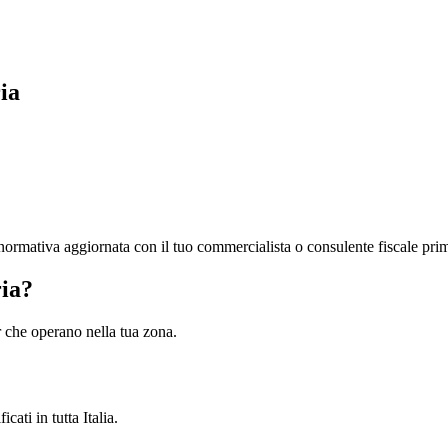
ia
la normativa aggiornata con il tuo commercialista o consulente fiscale pri
ria?
ner che operano nella tua zona.
cati in tutta Italia.