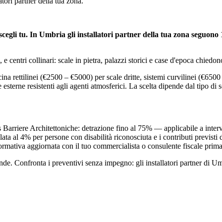
tori partner della tua zona.
 scegli tu. In Umbria gli installatori partner della tua zona seguono
 centri collinari: scale in pietra, palazzi storici e case d'epoca chiedono
na rettilinei (€2500 – €5000) per scale dritte, sistemi curvilinei (€650
 esterne resistenti agli agenti atmosferici. La scelta dipende dal tipo di s
s Barriere Architettoniche: detrazione fino al 75% — applicabile a interve
 al 4% per persone con disabilità riconosciuta e i contributi previsti da
 normativa aggiornata con il tuo commercialista o consulente fiscale prima
. Confronta i preventivi senza impegno: gli installatori partner di Umbr