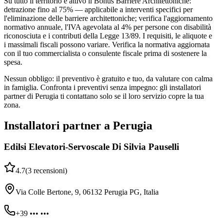
Su tutto il territorio è attivo il Bonus Barriere Architettoniche:
detrazione fino al 75% — applicabile a interventi specifici per
l'eliminazione delle barriere architettoniche; verifica l'aggiornamento
normativo annuale, l'IVA agevolata al 4% per persone con disabilità
riconosciuta e i contributi della Legge 13/89. I requisiti, le aliquote e
i massimali fiscali possono variare. Verifica la normativa aggiornata
con il tuo commercialista o consulente fiscale prima di sostenere la
spesa.
Nessun obbligo: il preventivo è gratuito e tuo, da valutare con calma
in famiglia. Confronta i preventivi senza impegno: gli installatori
partner di Perugia ti contattano solo se il loro servizio copre la tua
zona.
Installatori partner a Perugia
Edilsi Elevatori-Servoscale Di Silvia Pauselli
4.7
(
3
recensioni
)
Via Colle Bertone, 9, 06132 Perugia PG, Italia
+39 ••• •••