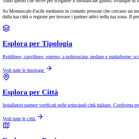
Tutto quello che serve per scegliere il montascale giusto, ovunque tu sia 
Su Montascale-Facile mettiamo in contatto persone che cercano un montasc
dalla tua città o regione per trovare i partner attivi nella tua zona. Il
Esplora per Tipologia
Rettilineo, curvilineo, esterno, a poltroncina, pedane e piattaforme: sco
Vedi tutte le tipologie
Esplora per Città
Installatori partner verificati nelle principali città italiane. Confronta 
Vedi tutte le città