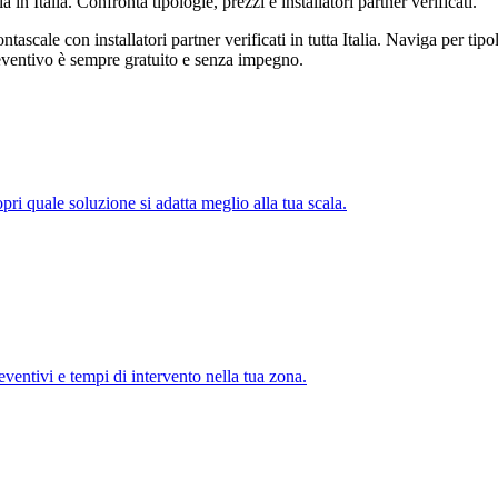
in Italia. Confronta tipologie, prezzi e installatori partner verificati.
ale con installatori partner verificati in tutta Italia. Naviga per tipolo
 preventivo è sempre gratuito e senza impegno.
pri quale soluzione si adatta meglio alla tua scala.
preventivi e tempi di intervento nella tua zona.