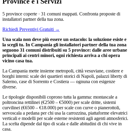
Province e i Servizi
5 province coperte · 31 comuni mappati. Confronta proposte di
installatori partner della tua zona.
Richiedi Preventivi Gratuiti →
Una scala non deve più essere un ostacolo: la soluzione esiste e
la scegli tu. In Campania gli installatori partner della tua zona
seguono 31 comuni distribuiti su 5 province: dalle aree urbane
principali ai centri minori, ogni richiesta arriva a chi opera
vicino casa tua.
La Campania mette insieme metropoli, città vesuviane, costiere e
borghi interni: scale dei quartieri storici di Napoli, palazzi liberty di
Salerno, case di Sorrento e Costiera — ognuna con esigenze
diverse.
Le tipologie disponibili coprono tutta la gamma: montascale a
poltroncina rettilinei (€2500 – €5000) per scale dritte, sistemi
curvilinei (€6500 – €18.000) per scale con curve o pianerottoli,
servoscala a pedana per chi usa la carrozzina, piattaforme elevatrici
verticali e modelli per scale esterne resistenti agli agenti atmosferici.
La scelta dipende dal tipo di scala e dalle abitudini di chi vive in
casa.