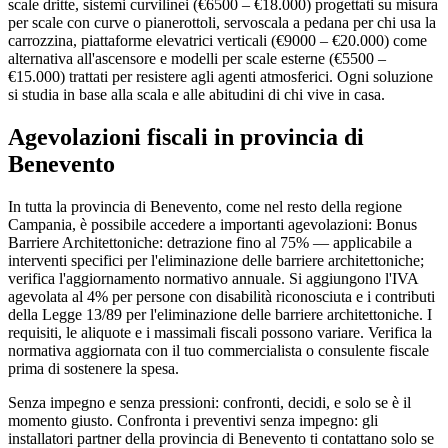
scale dritte, sistemi curvilinei (€6500 – €18.000) progettati su misura
per scale con curve o pianerottoli, servoscala a pedana per chi usa la
carrozzina, piattaforme elevatrici verticali (€9000 – €20.000) come
alternativa all'ascensore e modelli per scale esterne (€5500 –
€15.000) trattati per resistere agli agenti atmosferici. Ogni soluzione
si studia in base alla scala e alle abitudini di chi vive in casa.
Agevolazioni fiscali in provincia di
Benevento
In tutta la provincia di Benevento, come nel resto della regione
Campania, è possibile accedere a importanti agevolazioni: Bonus
Barriere Architettoniche: detrazione fino al 75% — applicabile a
interventi specifici per l'eliminazione delle barriere architettoniche;
verifica l'aggiornamento normativo annuale. Si aggiungono l'IVA
agevolata al 4% per persone con disabilità riconosciuta e i contributi
della Legge 13/89 per l'eliminazione delle barriere architettoniche. I
requisiti, le aliquote e i massimali fiscali possono variare. Verifica la
normativa aggiornata con il tuo commercialista o consulente fiscale
prima di sostenere la spesa.
Senza impegno e senza pressioni: confronti, decidi, e solo se è il
momento giusto. Confronta i preventivi senza impegno: gli
installatori partner della provincia di Benevento ti contattano solo se