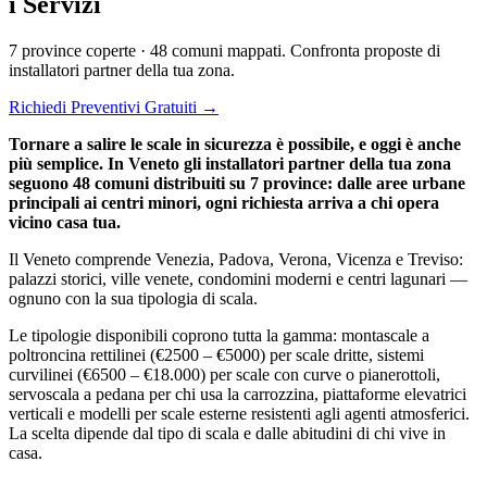
i Servizi
7 province coperte · 48 comuni mappati. Confronta proposte di
installatori partner della tua zona.
Richiedi Preventivi Gratuiti →
Tornare a salire le scale in sicurezza è possibile, e oggi è anche
più semplice. In Veneto gli installatori partner della tua zona
seguono 48 comuni distribuiti su 7 province: dalle aree urbane
principali ai centri minori, ogni richiesta arriva a chi opera
vicino casa tua.
Il Veneto comprende Venezia, Padova, Verona, Vicenza e Treviso:
palazzi storici, ville venete, condomini moderni e centri lagunari —
ognuno con la sua tipologia di scala.
Le tipologie disponibili coprono tutta la gamma: montascale a
poltroncina rettilinei (€2500 – €5000) per scale dritte, sistemi
curvilinei (€6500 – €18.000) per scale con curve o pianerottoli,
servoscala a pedana per chi usa la carrozzina, piattaforme elevatrici
verticali e modelli per scale esterne resistenti agli agenti atmosferici.
La scelta dipende dal tipo di scala e dalle abitudini di chi vive in
casa.