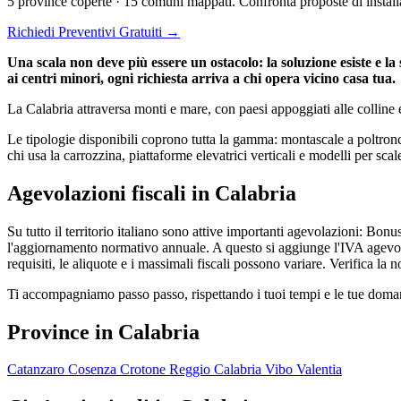
5 province coperte · 15 comuni mappati. Confronta proposte di installa
Richiedi Preventivi Gratuiti →
Una scala non deve più essere un ostacolo: la soluzione esiste e la
ai centri minori, ogni richiesta arriva a chi opera vicino casa tua.
La Calabria attraversa monti e mare, con paesi appoggiati alle colline e 
Le tipologie disponibili coprono tutta la gamma: montascale a poltronci
chi usa la carrozzina, piattaforme elevatrici verticali e modelli per scale
Agevolazioni fiscali in Calabria
Su tutto il territorio italiano sono attive importanti agevolazioni: Bonu
l'aggiornamento normativo annuale. A questo si aggiunge l'IVA agevolata
requisiti, le aliquote e i massimali fiscali possono variare. Verifica la
Ti accompagniamo passo passo, rispettando i tuoi tempi e le tue domande
Province in Calabria
Catanzaro
Cosenza
Crotone
Reggio Calabria
Vibo Valentia