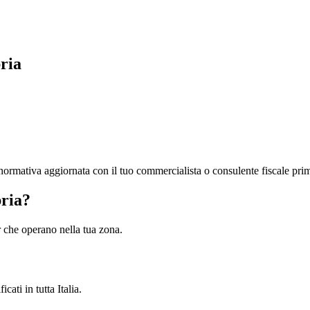
ria
la normativa aggiornata con il tuo commercialista o consulente fiscale pri
bria?
ner che operano nella tua zona.
cati in tutta Italia.