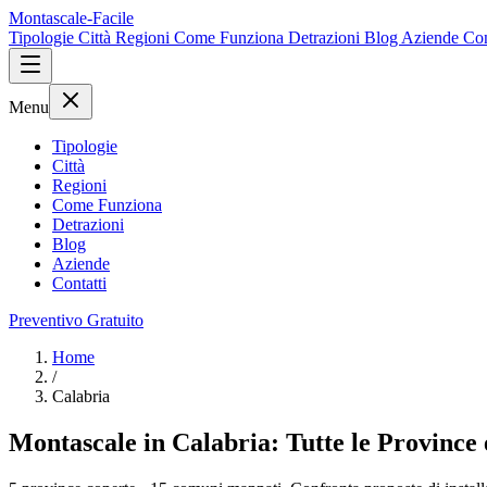
Montascale-Facile
Tipologie
Città
Regioni
Come Funziona
Detrazioni
Blog
Aziende
Con
Menu
Tipologie
Città
Regioni
Come Funziona
Detrazioni
Blog
Aziende
Contatti
Preventivo Gratuito
Home
/
Calabria
Montascale in Calabria: Tutte le Province e