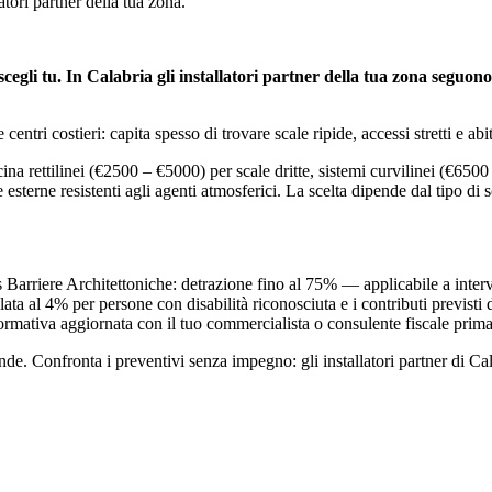
tori partner della tua zona.
 scegli tu. In Calabria gli installatori partner della tua zona seguon
centri costieri: capita spesso di trovare scale ripide, accessi stretti e a
na rettilinei (€2500 – €5000) per scale dritte, sistemi curvilinei (€650
 esterne resistenti agli agenti atmosferici. La scelta dipende dal tipo di s
s Barriere Architettoniche: detrazione fino al 75% — applicabile a interve
 al 4% per persone con disabilità riconosciuta e i contributi previsti da
 normativa aggiornata con il tuo commercialista o consulente fiscale prima
. Confronta i preventivi senza impegno: gli installatori partner di Calab