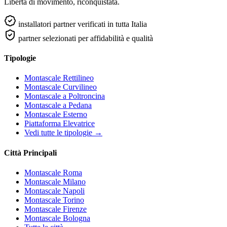
Libertà di movimento, riconquistata.
installatori partner verificati in tutta Italia
partner selezionati per affidabilità e qualità
Tipologie
Montascale Rettilineo
Montascale Curvilineo
Montascale a Poltroncina
Montascale a Pedana
Montascale Esterno
Piattaforma Elevatrice
Vedi tutte le tipologie →
Città Principali
Montascale Roma
Montascale Milano
Montascale Napoli
Montascale Torino
Montascale Firenze
Montascale Bologna