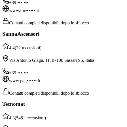
+39 ••• •••
www.for••••••.it
Contatti completi disponibili dopo lo sblocco
SannaAscensori
4.4
(
22
recensioni
)
Via Antonio Giagu, 11, 07100 Sassari SS, Italia
+39 ••• •••
www.pag••••••.it
Contatti completi disponibili dopo lo sblocco
Tecnomat
4.3
(
5451
recensioni
)