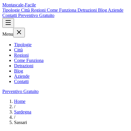
Montascale-Facile
Tipologie
Città
Regioni
Come Funziona
Detrazioni
Blog
Aziende
Contatti
Preventivo Gratuito
Menu
Tipologie
Città
Regioni
Come Funziona
Detrazioni
Blog
Aziende
Contatti
Preventivo Gratuito
Home
/
Sardegna
/
Sassari