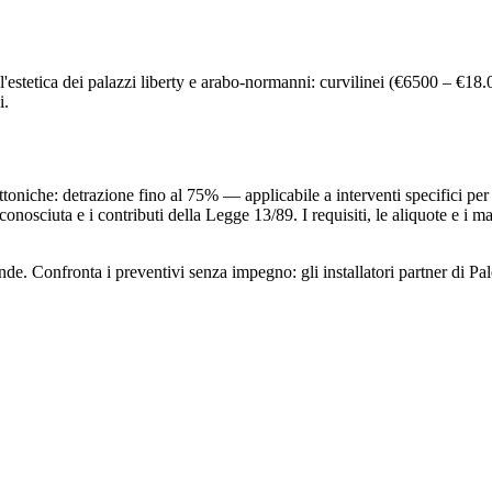
 l'estetica dei palazzi liberty e arabo-normanni: curvilinei (€6500 – €18.
i.
tettoniche: detrazione fino al 75% — applicabile a interventi specifici per
nosciuta e i contributi della Legge 13/89. I requisiti, le aliquote e i ma
. Confronta i preventivi senza impegno: gli installatori partner di Paler