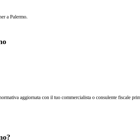
tner a
Palermo
.
mo
la normativa aggiornata con il tuo commercialista o consulente fiscale pri
rmo?