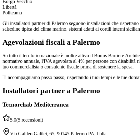
Borgo Vecchio
Libertà
Politeama
Gli installatori partner di Palermo seguono installazioni che rispettano
salsedine tipica del clima marino, sistemi adatti ai cortili interni sicilian
Agevolazioni fiscali a Palermo
Su tutto il territorio nazionale è inoltre attivo il Bonus Barriere Archi
normativo annuale, l'IVA agevolata al 4% per persone con disabilità rico
tuo commercialista o consulente fiscale prima di sostenere la spesa.
Ti accompagniamo passo passo, rispettando i tuoi tempi e le tue domande
Installatori partner a Palermo
Tecnorehab Mediterranea
5.0
(
5
recensioni
)
Via Galileo Galilei, 65, 90145 Palermo PA, Italia