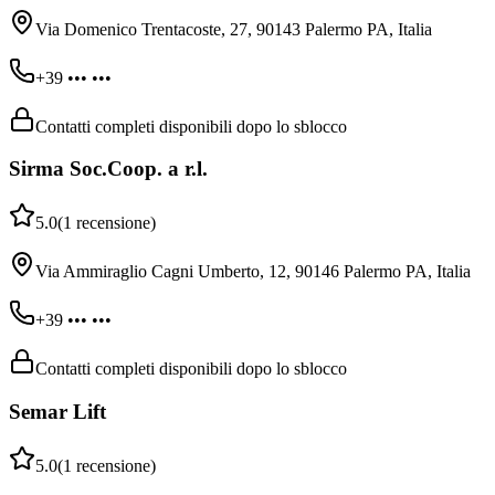
Via Domenico Trentacoste, 27, 90143 Palermo PA, Italia
+39 ••• •••
Contatti completi disponibili dopo lo sblocco
Sirma Soc.Coop. a r.l.
5.0
(
1
recensione
)
Via Ammiraglio Cagni Umberto, 12, 90146 Palermo PA, Italia
+39 ••• •••
Contatti completi disponibili dopo lo sblocco
Semar Lift
5.0
(
1
recensione
)