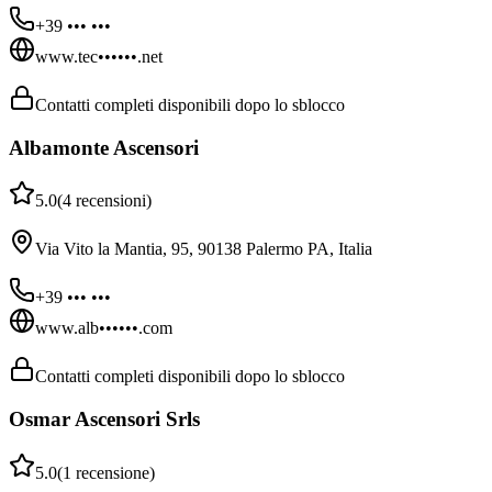
+39 ••• •••
www.tec••••••.net
Contatti completi disponibili dopo lo sblocco
Albamonte Ascensori
5.0
(
4
recensioni
)
Via Vito la Mantia, 95, 90138 Palermo PA, Italia
+39 ••• •••
www.alb••••••.com
Contatti completi disponibili dopo lo sblocco
Osmar Ascensori Srls
5.0
(
1
recensione
)