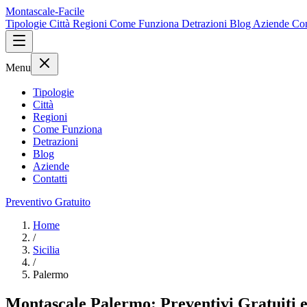
Montascale-Facile
Tipologie
Città
Regioni
Come Funziona
Detrazioni
Blog
Aziende
Con
Menu
Tipologie
Città
Regioni
Come Funziona
Detrazioni
Blog
Aziende
Contatti
Preventivo Gratuito
Home
/
Sicilia
/
Palermo
Montascale Palermo: Preventivi Gratuiti e I