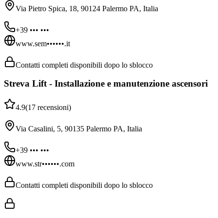
Via Pietro Spica, 18, 90124 Palermo PA, Italia
+39 ••• •••
www.sem••••••.it
Contatti completi disponibili dopo lo sblocco
Streva Lift - Installazione e manutenzione ascensori
4.9
(
17
recensioni
)
Via Casalini, 5, 90135 Palermo PA, Italia
+39 ••• •••
www.str••••••.com
Contatti completi disponibili dopo lo sblocco