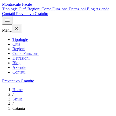
Montascale-Facile
Tipologie
Città
Regioni
Come Funziona
Detrazioni
Blog
Aziende
Contatti
Preventivo Gratuito
Menu
Tipologie
Città
Regioni
Come Funziona
Detrazioni
Blog
Aziende
Contatti
Preventivo Gratuito
Home
/
Sicilia
/
Catania