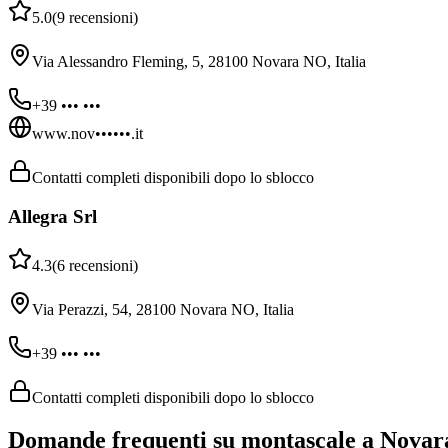
5.0
(
9
recensioni
)
Via Alessandro Fleming, 5, 28100 Novara NO, Italia
+39 ••• •••
www.nov••••••.it
Contatti completi disponibili dopo lo sblocco
Allegra Srl
4.3
(
6
recensioni
)
Via Perazzi, 54, 28100 Novara NO, Italia
+39 ••• •••
Contatti completi disponibili dopo lo sblocco
Domande frequenti su montascale a Novar