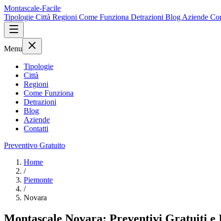
Montascale-Facile
Tipologie
Città
Regioni
Come Funziona
Detrazioni
Blog
Aziende
Con
Menu
Tipologie
Città
Regioni
Come Funziona
Detrazioni
Blog
Aziende
Contatti
Preventivo Gratuito
Home
/
Piemonte
/
Novara
Montascale Novara: Preventivi Gratuiti e In