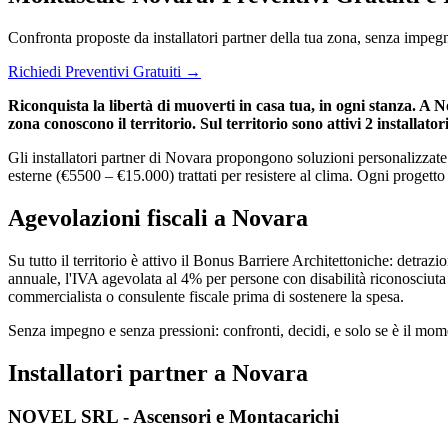
Confronta proposte da installatori partner della tua zona, senza impeg
Richiedi Preventivi Gratuiti →
Riconquista la libertà di muoverti in casa tua, in ogni stanza. A N
zona conoscono il territorio. Sul territorio sono attivi 2 installator
Gli installatori partner di Novara propongono soluzioni personalizzate:
esterne (€5500 – €15.000) trattati per resistere al clima. Ogni progetto
Agevolazioni fiscali a Novara
Su tutto il territorio è attivo il Bonus Barriere Architettoniche: detra
annuale, l'IVA agevolata al 4% per persone con disabilità riconosciuta e
commercialista o consulente fiscale prima di sostenere la spesa.
Senza impegno e senza pressioni: confronti, decidi, e solo se è il momen
Installatori partner a Novara
NOVEL SRL - Ascensori e Montacarichi