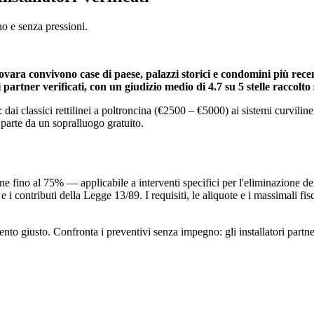
no e senza pressioni.
ovara convivono case di paese, palazzi storici e condomini più recenti
i partner verificati, con un giudizio medio di 4.7 su 5 stelle raccolto
 dai classici rettilinei a poltroncina (€2500 – €5000) ai sistemi curvilin
 parte da un sopralluogo gratuito.
zione fino al 75% — applicabile a interventi specifici per l'eliminazione d
 i contributi della Legge 13/89. I requisiti, le aliquote e i massimali fis
to giusto. Confronta i preventivi senza impegno: gli installatori partner