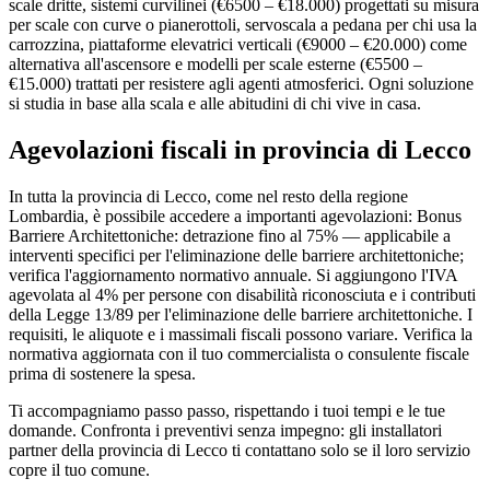
scale dritte, sistemi curvilinei (€6500 – €18.000) progettati su misura
per scale con curve o pianerottoli, servoscala a pedana per chi usa la
carrozzina, piattaforme elevatrici verticali (€9000 – €20.000) come
alternativa all'ascensore e modelli per scale esterne (€5500 –
€15.000) trattati per resistere agli agenti atmosferici. Ogni soluzione
si studia in base alla scala e alle abitudini di chi vive in casa.
Agevolazioni fiscali in provincia di Lecco
In tutta la provincia di Lecco, come nel resto della regione
Lombardia, è possibile accedere a importanti agevolazioni: Bonus
Barriere Architettoniche: detrazione fino al 75% — applicabile a
interventi specifici per l'eliminazione delle barriere architettoniche;
verifica l'aggiornamento normativo annuale. Si aggiungono l'IVA
agevolata al 4% per persone con disabilità riconosciuta e i contributi
della Legge 13/89 per l'eliminazione delle barriere architettoniche. I
requisiti, le aliquote e i massimali fiscali possono variare. Verifica la
normativa aggiornata con il tuo commercialista o consulente fiscale
prima di sostenere la spesa.
Ti accompagniamo passo passo, rispettando i tuoi tempi e le tue
domande. Confronta i preventivi senza impegno: gli installatori
partner della provincia di Lecco ti contattano solo se il loro servizio
copre il tuo comune.