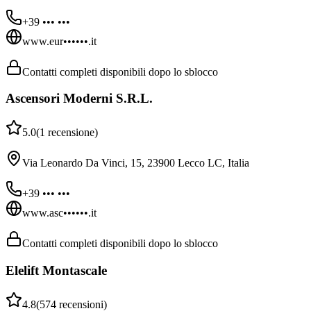
+39 ••• •••
www.eur••••••.it
Contatti completi disponibili dopo lo sblocco
Ascensori Moderni S.R.L.
5.0
(
1
recensione
)
Via Leonardo Da Vinci, 15, 23900 Lecco LC, Italia
+39 ••• •••
www.asc••••••.it
Contatti completi disponibili dopo lo sblocco
Elelift Montascale
4.8
(
574
recensioni
)