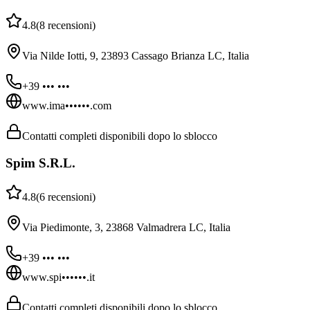
4.8
(
8
recensioni
)
Via Nilde Iotti, 9, 23893 Cassago Brianza LC, Italia
+39 ••• •••
www.ima••••••.com
Contatti completi disponibili dopo lo sblocco
Spim S.R.L.
4.8
(
6
recensioni
)
Via Piedimonte, 3, 23868 Valmadrera LC, Italia
+39 ••• •••
www.spi••••••.it
Contatti completi disponibili dopo lo sblocco