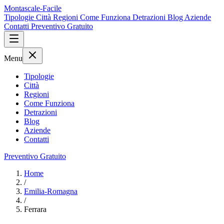
Montascale-Facile
Tipologie
Città
Regioni
Come Funziona
Detrazioni
Blog
Aziende
Contatti
Preventivo Gratuito
Menu
Tipologie
Città
Regioni
Come Funziona
Detrazioni
Blog
Aziende
Contatti
Preventivo Gratuito
Home
/
Emilia-Romagna
/
Ferrara