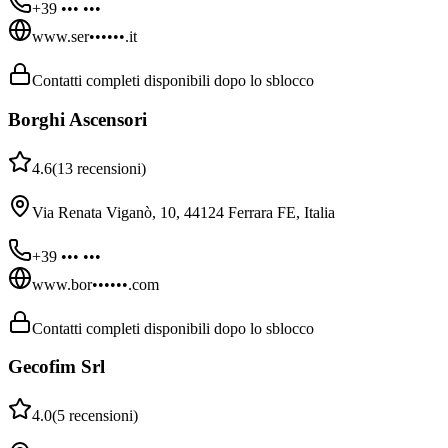
+39 ••• •••
www.ser••••••.it
Contatti completi disponibili dopo lo sblocco
Borghi Ascensori
4.6
(
13
recensioni
)
Via Renata Viganò, 10, 44124 Ferrara FE, Italia
+39 ••• •••
www.bor••••••.com
Contatti completi disponibili dopo lo sblocco
Gecofim Srl
4.0
(
5
recensioni
)