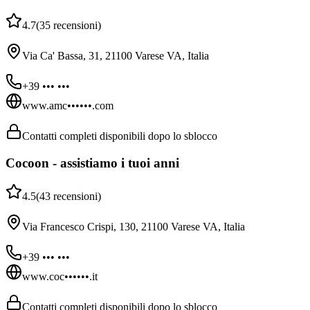
4.7
(
35
recensioni
)
Via Ca' Bassa, 31, 21100 Varese VA, Italia
+39 ••• •••
www.amc••••••.com
Contatti completi disponibili dopo lo sblocco
Cocoon - assistiamo i tuoi anni
4.5
(
43
recensioni
)
Via Francesco Crispi, 130, 21100 Varese VA, Italia
+39 ••• •••
www.coc••••••.it
Contatti completi disponibili dopo lo sblocco