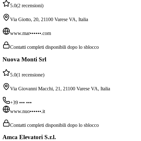
5.0
(
2
recensioni
)
Via Giotto, 20, 21100 Varese VA, Italia
www.mar••••••.com
Contatti completi disponibili dopo lo sblocco
Nuova Monti Srl
5.0
(
1
recensione
)
Via Giovanni Macchi, 21, 21100 Varese VA, Italia
+39 ••• •••
www.nuo••••••.it
Contatti completi disponibili dopo lo sblocco
Amca Elevatori S.r.l.