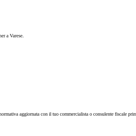
tner a
Varese
.
e
la normativa aggiornata con il tuo commercialista o consulente fiscale pri