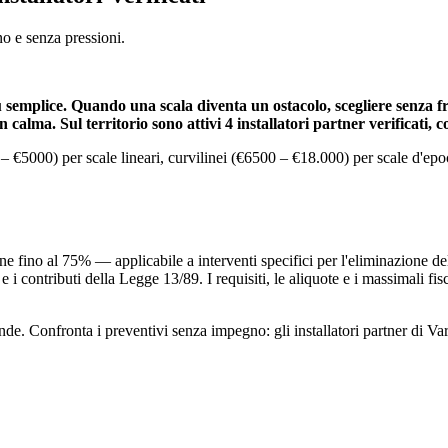
no e senza pressioni.
iù semplice. Quando una scala diventa un ostacolo, scegliere senza fr
alma. Sul territorio sono attivi 4 installatori partner verificati, co
00 – €5000) per scale lineari, curvilinei (€6500 – €18.000) per scale d'ep
zione fino al 75% — applicabile a interventi specifici per l'eliminazione d
 i contributi della Legge 13/89. I requisiti, le aliquote e i massimali fis
. Confronta i preventivi senza impegno: gli installatori partner di Vares