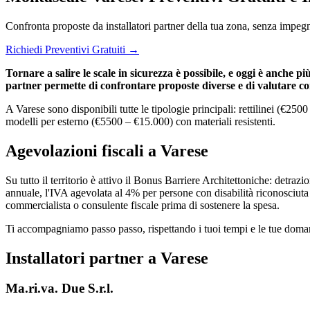
Confronta proposte da installatori partner della tua zona, senza impeg
Richiedi Preventivi Gratuiti →
Tornare a salire le scale in sicurezza è possibile, e oggi è anche p
partner permette di confrontare proposte diverse e di valutare con c
A Varese sono disponibili tutte le tipologie principali: rettilinei (€25
modelli per esterno (€5500 – €15.000) con materiali resistenti.
Agevolazioni fiscali a Varese
Su tutto il territorio è attivo il Bonus Barriere Architettoniche: detra
annuale, l'IVA agevolata al 4% per persone con disabilità riconosciuta e
commercialista o consulente fiscale prima di sostenere la spesa.
Ti accompagniamo passo passo, rispettando i tuoi tempi e le tue domande
Installatori partner a Varese
Ma.ri.va. Due S.r.l.