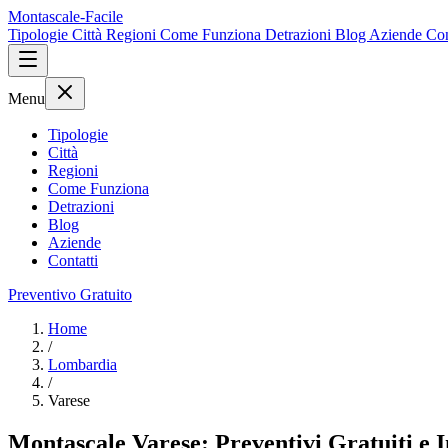
Montascale-Facile
Tipologie
Città
Regioni
Come Funziona
Detrazioni
Blog
Aziende
Con
Menu
Tipologie
Città
Regioni
Come Funziona
Detrazioni
Blog
Aziende
Contatti
Preventivo Gratuito
Home
/
Lombardia
/
Varese
Montascale Varese: Preventivi Gratuiti e In