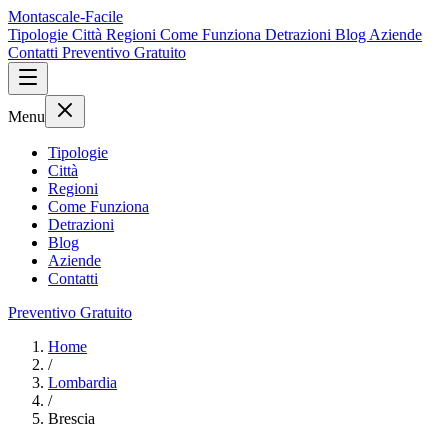
Montascale-Facile
Tipologie
Città
Regioni
Come Funziona
Detrazioni
Blog
Aziende
Contatti
Preventivo Gratuito
Menu
Tipologie
Città
Regioni
Come Funziona
Detrazioni
Blog
Aziende
Contatti
Preventivo Gratuito
Home
/
Lombardia
/
Brescia