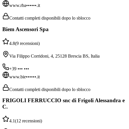
www.rba••••••.it
Contatti completi disponibili dopo lo sblocco
Biem Ascensori Spa
4.8
(
9
recensioni
)
Via Filippo Corridoni, 4, 25128 Brescia BS, Italia
+39 ••• •••
www.bie••••••.it
Contatti completi disponibili dopo lo sblocco
FRIGOLI FERRUCCIO snc di Frigoli Alessandra e
C.
4.1
(
12
recensioni
)