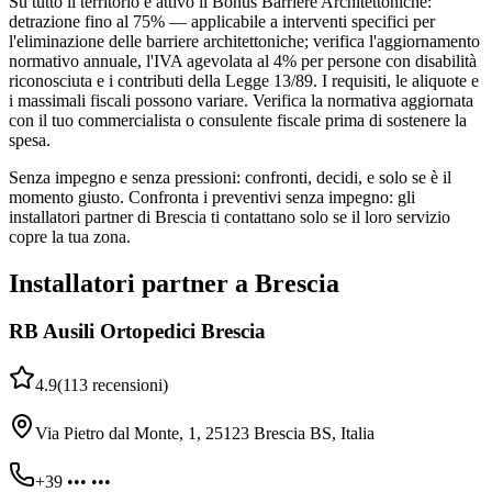
Su tutto il territorio è attivo il Bonus Barriere Architettoniche:
detrazione fino al 75% — applicabile a interventi specifici per
l'eliminazione delle barriere architettoniche; verifica l'aggiornamento
normativo annuale, l'IVA agevolata al 4% per persone con disabilità
riconosciuta e i contributi della Legge 13/89. I requisiti, le aliquote e
i massimali fiscali possono variare. Verifica la normativa aggiornata
con il tuo commercialista o consulente fiscale prima di sostenere la
spesa.
Senza impegno e senza pressioni: confronti, decidi, e solo se è il
momento giusto. Confronta i preventivi senza impegno: gli
installatori partner di Brescia ti contattano solo se il loro servizio
copre la tua zona.
Installatori partner a Brescia
RB Ausili Ortopedici Brescia
4.9
(
113
recensioni
)
Via Pietro dal Monte, 1, 25123 Brescia BS, Italia
+39 ••• •••