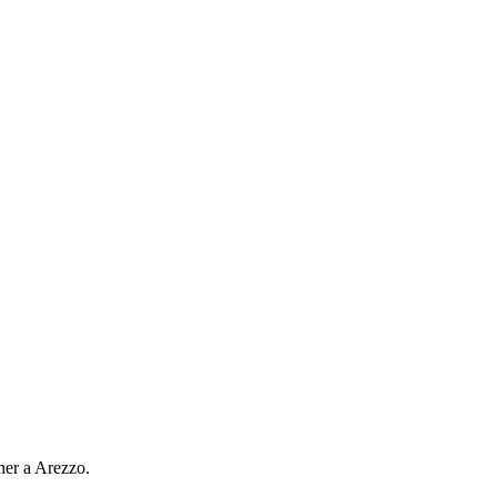
tner a
Arezzo
.