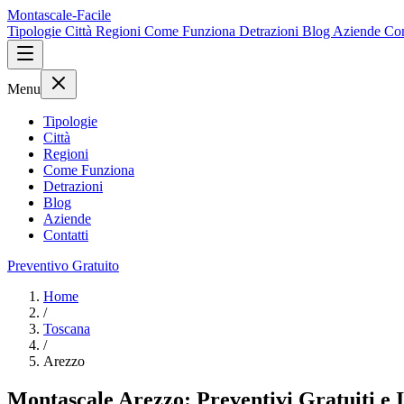
Montascale-Facile
Tipologie
Città
Regioni
Come Funziona
Detrazioni
Blog
Aziende
Con
Menu
Tipologie
Città
Regioni
Come Funziona
Detrazioni
Blog
Aziende
Contatti
Preventivo Gratuito
Home
/
Toscana
/
Arezzo
Montascale Arezzo: Preventivi Gratuiti e In