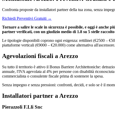
Confronta proposte da installatori partner della tua zona, senza impeg
Richiedi Preventivi Gratuiti →
Tornare a salire le scale in sicurezza è possibile, e oggi è anche p
partner verificati, con un giudizio medio di 1.8 su 5 stelle raccol
Le tipologie disponibili coprono ogni esigenza: rettilinei (€2500 – €50
piattaforme verticali (€9000 – €20.000) come alternativa all'ascensore
Agevolazioni fiscali a Arezzo
Su tutto il territorio è attivo il Bonus Barriere Architettoniche: detra
annuale, l'IVA agevolata al 4% per persone con disabilità riconosciuta e
commercialista o consulente fiscale prima di sostenere la spesa.
Senza impegno e senza pressioni: confronti, decidi, e solo se è il momen
Installatori partner a Arezzo
Pierazzoli F.Lli Snc