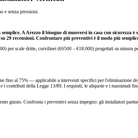
no e senza pressioni.
iù semplice. A Arezzo il bisogno di muoversi in casa con sicurezza è s
to su 29 recensioni. Confrontare più preventivi è il modo più semplic
00) per scale dritte, curvilinei (€6500 – €18.000) progettati su misura 
.
zione fino al 75% — applicabile a interventi specifici per l'eliminazione d
 i contributi della Legge 13/89. I requisiti, le aliquote e i massimali fis
to giusto. Confronta i preventivi senza impegno: gli installatori partner