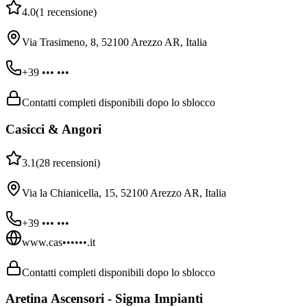
4.0
(
1
recensione
)
Via Trasimeno, 8, 52100 Arezzo AR, Italia
+39 ••• •••
Contatti completi disponibili dopo lo sblocco
Casicci & Angori
3.1
(
28
recensioni
)
Via la Chianicella, 15, 52100 Arezzo AR, Italia
+39 ••• •••
www.cas••••••.it
Contatti completi disponibili dopo lo sblocco
Aretina Ascensori - Sigma Impianti