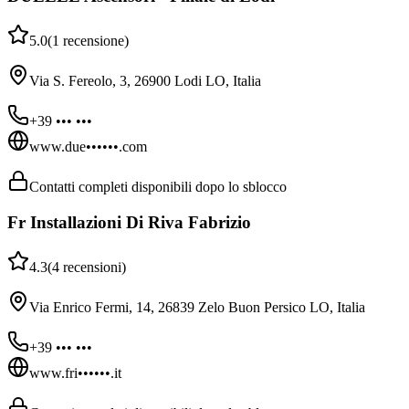
5.0
(
1
recensione
)
Via S. Fereolo, 3, 26900 Lodi LO, Italia
+39 ••• •••
www.due••••••.com
Contatti completi disponibili dopo lo sblocco
Fr Installazioni Di Riva Fabrizio
4.3
(
4
recensioni
)
Via Enrico Fermi, 14, 26839 Zelo Buon Persico LO, Italia
+39 ••• •••
www.fri••••••.it