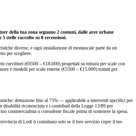
partner della tua zona seguono 2 comuni, dalle aree urbane
u 5 stelle raccolto su 8 recensioni.
ristiche diverse, e ogni installazione di montascale parte da un
eno per scegliere.
emi curvilinei (€6500 – €18.000) progettati su misura per scale con
nsore e modelli per scale esterne (€5500 – €15.000) trattati per
oniche: detrazione fino al 75% — applicabile a interventi specifici per
disabilità riconosciuta e i contributi della Legge 13/89 per
il tuo commercialista o consulente fiscale prima di sostenere la spesa.
vincia di Lodi ti contattano solo se il loro servizio copre il tuo