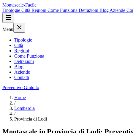
Montascale-Facile
Tipologie
Città
Regioni
Come Funziona
Detrazioni
Blog
Aziende
Con
Menu
Tipologie
Città
Regioni
Come Funziona
Detrazioni
Blog
Aziende
Contatti
Preventivo Gratuito
Home
/
Lombardia
/
Provincia di Lodi
Montascale in Provincia di Lodi: Preventivi