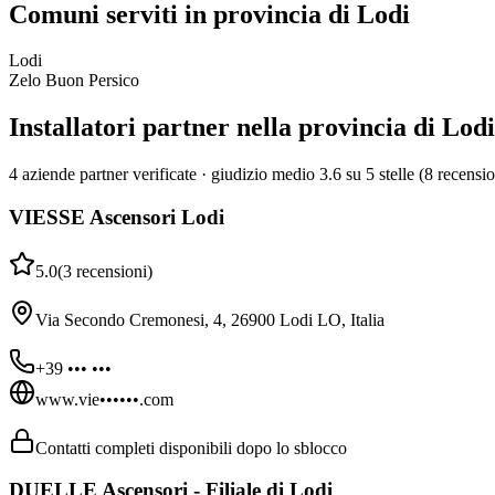
Comuni serviti in provincia di Lodi
Lodi
Zelo Buon Persico
Installatori partner nella provincia di Lodi
4 aziende partner verificate · giudizio medio 3.6 su 5 stelle (8 recensio
VIESSE Ascensori Lodi
5.0
(
3
recensioni
)
Via Secondo Cremonesi, 4, 26900 Lodi LO, Italia
+39 ••• •••
www.vie••••••.com
Contatti completi disponibili dopo lo sblocco
DUELLE Ascensori - Filiale di Lodi