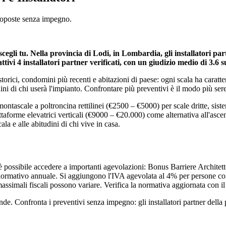
proposte senza impegno.
 scegli tu. Nella provincia di Lodi, in Lombardia, gli installatori 
attivi 4 installatori partner verificati, con un giudizio medio di 3.6 s
orici, condomini più recenti e abitazioni di paese: ogni scala ha caratte
ini di chi userà l'impianto. Confrontare più preventivi è il modo più ser
ontascale a poltroncina rettilinei (€2500 – €5000) per scale dritte, sist
ttaforme elevatrici verticali (€9000 – €20.000) come alternativa all'asce
ala e alle abitudini di chi vive in casa.
è possibile accedere a importanti agevolazioni: Bonus Barriere Architett
o normativo annuale. Si aggiungono l'IVA agevolata al 4% per persone con 
 i massimali fiscali possono variare. Verifica la normativa aggiornata con 
. Confronta i preventivi senza impegno: gli installatori partner della pro