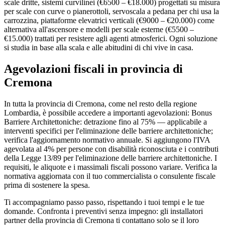
scale dritte, sistemi curvilinei (€6500 – €18.000) progettati su misura
per scale con curve o pianerottoli, servoscala a pedana per chi usa la
carrozzina, piattaforme elevatrici verticali (€9000 – €20.000) come
alternativa all'ascensore e modelli per scale esterne (€5500 –
€15.000) trattati per resistere agli agenti atmosferici. Ogni soluzione
si studia in base alla scala e alle abitudini di chi vive in casa.
Agevolazioni fiscali in provincia di
Cremona
In tutta la provincia di Cremona, come nel resto della regione
Lombardia, è possibile accedere a importanti agevolazioni: Bonus
Barriere Architettoniche: detrazione fino al 75% — applicabile a
interventi specifici per l'eliminazione delle barriere architettoniche;
verifica l'aggiornamento normativo annuale. Si aggiungono l'IVA
agevolata al 4% per persone con disabilità riconosciuta e i contributi
della Legge 13/89 per l'eliminazione delle barriere architettoniche. I
requisiti, le aliquote e i massimali fiscali possono variare. Verifica la
normativa aggiornata con il tuo commercialista o consulente fiscale
prima di sostenere la spesa.
Ti accompagniamo passo passo, rispettando i tuoi tempi e le tue
domande. Confronta i preventivi senza impegno: gli installatori
partner della provincia di Cremona ti contattano solo se il loro