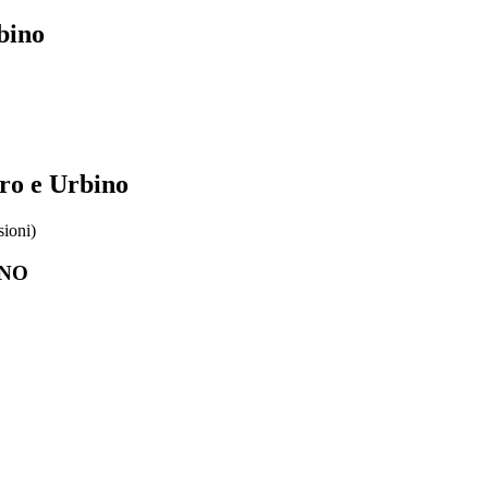
bino
aro e Urbino
sioni)
INO