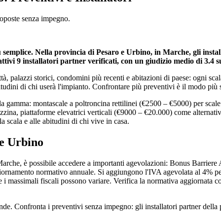
proposte senza impegno.
più semplice. Nella provincia di Pesaro e Urbino, in Marche, gli ins
attivi 9 installatori partner verificati, con un giudizio medio di 3.4 s
 palazzi storici, condomini più recenti e abitazioni di paese: ogni scala
tudini di chi userà l'impianto. Confrontare più preventivi è il modo più 
la gamma: montascale a poltroncina rettilinei (€2500 – €5000) per scale 
zzina, piattaforme elevatrici verticali (€9000 – €20.000) come alternativ
a scala e alle abitudini di chi vive in casa.
 e Urbino
 Marche, è possibile accedere a importanti agevolazioni: Bonus Barriere 
'aggiornamento normativo annuale. Si aggiungono l'IVA agevolata al 4% pe
te e i massimali fiscali possono variare. Verifica la normativa aggiornata 
. Confronta i preventivi senza impegno: gli installatori partner della p