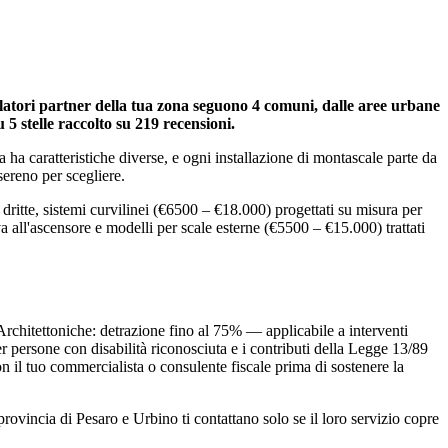
tallatori partner della tua zona seguono 4 comuni, dalle aree urbane
u 5 stelle raccolto su 219 recensioni.
 ha caratteristiche diverse, e ogni installazione di montascale parte da
sereno per scegliere.
dritte, sistemi curvilinei (€6500 – €18.000) progettati su misura per
a all'ascensore e modelli per scale esterne (€5500 – €15.000) trattati
Architettoniche: detrazione fino al 75% — applicabile a interventi
r persone con disabilità riconosciuta e i contributi della Legge 13/89
con il tuo commercialista o consulente fiscale prima di sostenere la
rovincia di Pesaro e Urbino ti contattano solo se il loro servizio copre