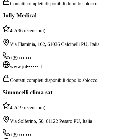
Contatti completi disponibili dopo lo sblocco
Jolly Medical
4.7
(
96
recensioni
)
Via Flaminia, 162, 61036 Calcinelli PU, Italia
+39 ••• •••
www.jol••••••.it
Contatti completi disponibili dopo lo sblocco
Simoncelli clima sat
4.7
(
19
recensioni
)
Via Solferino, 50, 61122 Pesaro PU, Italia
+39 ••• •••