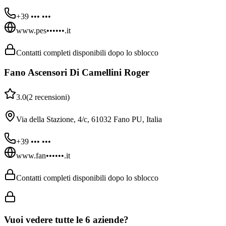
+39 ••• •••
www.pes••••••.it
Contatti completi disponibili dopo lo sblocco
Fano Ascensori Di Camellini Roger
3.0
(
2
recensioni
)
Via della Stazione, 4/c, 61032 Fano PU, Italia
+39 ••• •••
www.fan••••••.it
Contatti completi disponibili dopo lo sblocco
Vuoi vedere tutte le
6
aziende?