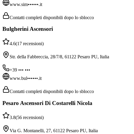
www.sim••••••.it
Contatti completi disponibili dopo lo sblocco
Bulgherini Ascensori
4.6
(
17
recensioni
)
Str. della Fabbreccia, 28/7/8, 61122 Pesaro PU, Italia
+39 ••• •••
www.bul••••••.it
Contatti completi disponibili dopo lo sblocco
Pesaro Ascensori Di Costarelli Nicola
3.8
(
56
recensioni
)
Via G. Montanelli, 27, 61122 Pesaro PU, Italia