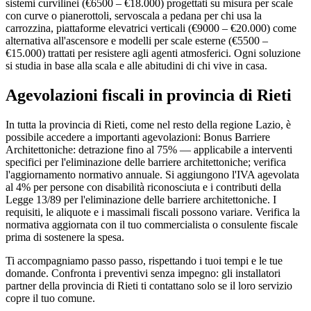
sistemi curvilinei (€6500 – €18.000) progettati su misura per scale
con curve o pianerottoli, servoscala a pedana per chi usa la
carrozzina, piattaforme elevatrici verticali (€9000 – €20.000) come
alternativa all'ascensore e modelli per scale esterne (€5500 –
€15.000) trattati per resistere agli agenti atmosferici. Ogni soluzione
si studia in base alla scala e alle abitudini di chi vive in casa.
Agevolazioni fiscali in provincia di Rieti
In tutta la provincia di Rieti, come nel resto della regione Lazio, è
possibile accedere a importanti agevolazioni: Bonus Barriere
Architettoniche: detrazione fino al 75% — applicabile a interventi
specifici per l'eliminazione delle barriere architettoniche; verifica
l'aggiornamento normativo annuale. Si aggiungono l'IVA agevolata
al 4% per persone con disabilità riconosciuta e i contributi della
Legge 13/89 per l'eliminazione delle barriere architettoniche. I
requisiti, le aliquote e i massimali fiscali possono variare. Verifica la
normativa aggiornata con il tuo commercialista o consulente fiscale
prima di sostenere la spesa.
Ti accompagniamo passo passo, rispettando i tuoi tempi e le tue
domande. Confronta i preventivi senza impegno: gli installatori
partner della provincia di Rieti ti contattano solo se il loro servizio
copre il tuo comune.