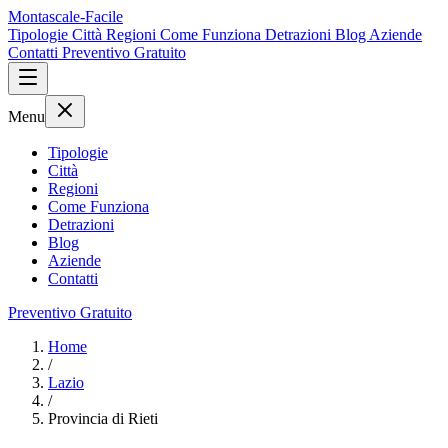
Montascale-Facile
Tipologie
Città
Regioni
Come Funziona
Detrazioni
Blog
Aziende
Contatti
Preventivo Gratuito
Menu
Tipologie
Città
Regioni
Come Funziona
Detrazioni
Blog
Aziende
Contatti
Preventivo Gratuito
Home
/
Lazio
/
Provincia di Rieti