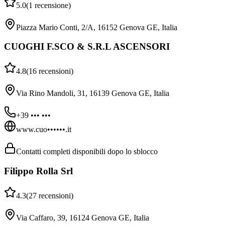
5.0
(
1
recensione
)
Piazza Mario Conti, 2/A, 16152 Genova GE, Italia
CUOGHI F.SCO & S.R.L ASCENSORI
4.8
(
16
recensioni
)
Via Rino Mandoli, 31, 16139 Genova GE, Italia
+39 ••• •••
www.cuo••••••.it
Contatti completi disponibili dopo lo sblocco
Filippo Rolla Srl
4.3
(
27
recensioni
)
Via Caffaro, 39, 16124 Genova GE, Italia