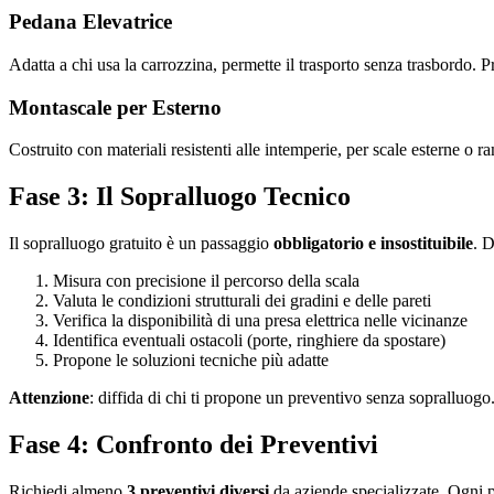
Pedana Elevatrice
Adatta a chi usa la carrozzina, permette il trasporto senza trasbordo. P
Montascale per Esterno
Costruito con materiali resistenti alle intemperie, per scale esterne o 
Fase 3: Il Sopralluogo Tecnico
Il sopralluogo gratuito è un passaggio
obbligatorio e insostituibile
. D
Misura con precisione il percorso della scala
Valuta le condizioni strutturali dei gradini e delle pareti
Verifica la disponibilità di una presa elettrica nelle vicinanze
Identifica eventuali ostacoli (porte, ringhiere da spostare)
Propone le soluzioni tecniche più adatte
Attenzione
: diffida di chi ti propone un preventivo senza sopralluogo.
Fase 4: Confronto dei Preventivi
Richiedi almeno
3 preventivi diversi
da aziende specializzate. Ogni 