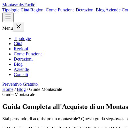
Montascale-Facile
Tipologie
Città
Regioni
Come Funziona
Detrazioni
Blog
Aziende
Con
Menu
Tipologie
Città
Regioni
Come Funziona
Detrazioni
Blog
Aziende
Contatti
Preventivo Gratuito
Home
/
Blog
/
Guide Montascale
Guide Montascale
Guida Completa all'Acquisto di un Montas
Stai pensando di acquistare un montascale? Questa guida step-by-step t