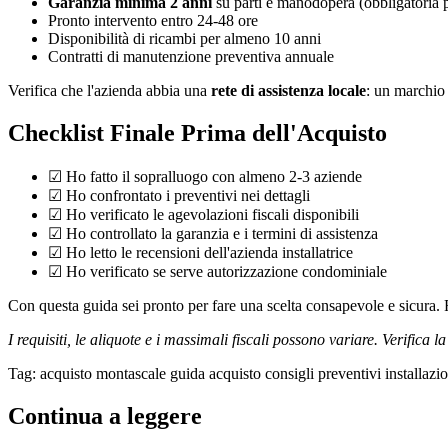
Garanzia minima 2 anni
su parti e manodopera (obbligatoria 
Pronto intervento entro 24-48 ore
Disponibilità di ricambi per almeno 10 anni
Contratti di manutenzione preventiva annuale
Verifica che l'azienda abbia una
rete di assistenza locale
: un marchio 
Checklist Finale Prima dell'Acquisto
☑ Ho fatto il sopralluogo con almeno 2-3 aziende
☑ Ho confrontato i preventivi nei dettagli
☑ Ho verificato le agevolazioni fiscali disponibili
☑ Ho controllato la garanzia e i termini di assistenza
☑ Ho letto le recensioni dell'azienda installatrice
☑ Ho verificato se serve autorizzazione condominiale
Con questa guida sei pronto per fare una scelta consapevole e sicura. 
I requisiti, le aliquote e i massimali fiscali possono variare. Verifica
Tag:
acquisto montascale
guida acquisto
consigli
preventivi
installazi
Continua a leggere