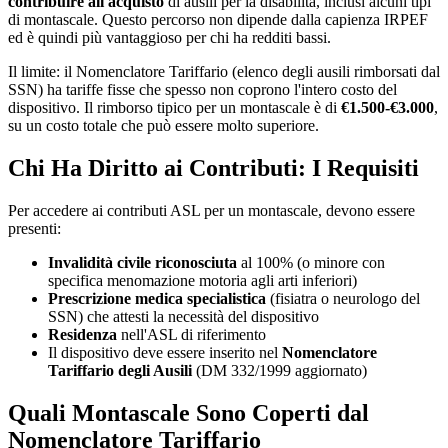
contribuire all'acquisto
di ausili per la disabilità, inclusi alcuni tipi
di montascale. Questo percorso non dipende dalla capienza IRPEF
ed è quindi più vantaggioso per chi ha redditi bassi.
Il limite: il Nomenclatore Tariffario (elenco degli ausili rimborsati dal
SSN) ha tariffe fisse che spesso non coprono l'intero costo del
dispositivo. Il rimborso tipico per un montascale è di
€1.500-€3.000
,
su un costo totale che può essere molto superiore.
Chi Ha Diritto ai Contributi: I Requisiti
Per accedere ai contributi ASL per un montascale, devono essere
presenti:
Invalidità civile riconosciuta
al 100% (o minore con
specifica menomazione motoria agli arti inferiori)
Prescrizione medica specialistica
(fisiatra o neurologo del
SSN) che attesti la necessità del dispositivo
Residenza
nell'ASL di riferimento
Il dispositivo deve essere inserito nel
Nomenclatore
Tariffario degli Ausili
(DM 332/1999 aggiornato)
Quali Montascale Sono Coperti dal
Nomenclatore Tariffario