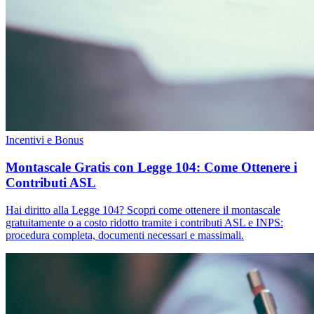
Incentivi e Bonus
Montascale Gratis con Legge 104: Come Ottenere i
Contributi ASL
Hai diritto alla Legge 104? Scopri come ottenere il montascale
gratuitamente o a costo ridotto tramite i contributi ASL e INPS:
procedura completa, documenti necessari e massimali.