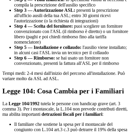
compila la prescrizione dell'ausilio specifico
Step 3 — Autorizzazione ASL:
presenti la prescrizione
all'ufficio ausili della tua ASL; entro 30 giorni ricevi
l'autorizzazione (o la richiesta di integrazioni)
Step 4 — Scelta del fornitore:
puoi scegliere un fornitore
convenzionato con l'ASL (il rimborso è diretto) o un fornitore
libero (paghi e poi chiedi rimborso fino alla tariffa
nomenclatore)
Step 5 — Installazione e collaudo:
l'ausilio viene installato;
in alcuni casi l'ASL invia un tecnico per il collaudo
Step 6 — Rimborso:
se hai usato un fornitore non
convenzionato, presenti la fattura all'ASL per il rimborso
Tempi medi: 2-4 mesi dall'inizio del percorso all'installazione. Può
variare molto da ASL ad ASL.
Legge 104: Cosa Cambia per i Familiari
La
Legge 104/1992
tutela le persone con handicap grave (art. 3
comma 3). Per i montascale, la L.104 non prevede contributi diretti,
ma abilita importanti
detrazioni fiscali per i familiari
:
Il familiare che sostiene la spesa per il montascale del
congiunto con L.104 art.3 c.3 può detrarre il 19% della spesa