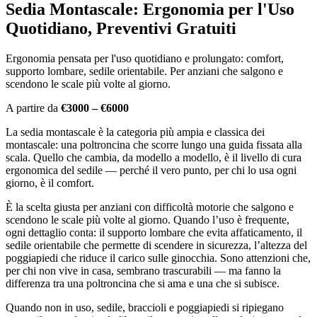
Sedia Montascale: Ergonomia per l'Uso
Quotidiano, Preventivi Gratuiti
Ergonomia pensata per l'uso quotidiano e prolungato: comfort,
supporto lombare, sedile orientabile. Per anziani che salgono e
scendono le scale più volte al giorno.
A partire da
€3000 – €6000
La sedia montascale è la categoria più ampia e classica dei
montascale: una poltroncina che scorre lungo una guida fissata alla
scala. Quello che cambia, da modello a modello, è il livello di cura
ergonomica del sedile — perché il vero punto, per chi lo usa ogni
giorno, è il comfort.
È la scelta giusta per anziani con difficoltà motorie che salgono e
scendono le scale più volte al giorno. Quando l’uso è frequente,
ogni dettaglio conta: il supporto lombare che evita affaticamento, il
sedile orientabile che permette di scendere in sicurezza, l’altezza del
poggiapiedi che riduce il carico sulle ginocchia. Sono attenzioni che,
per chi non vive in casa, sembrano trascurabili — ma fanno la
differenza tra una poltroncina che si ama e una che si subisce.
Quando non in uso, sedile, braccioli e poggiapiedi si ripiegano