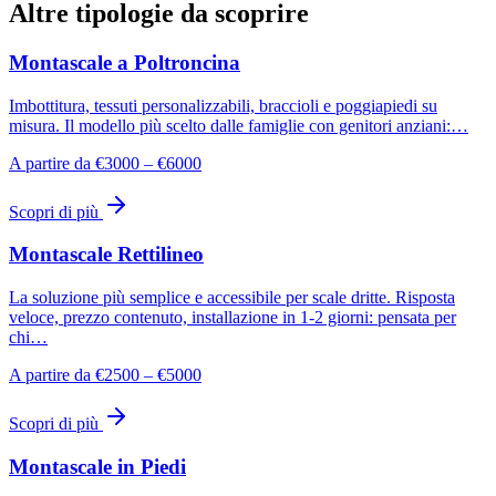
Altre tipologie da scoprire
Montascale a Poltroncina
Imbottitura, tessuti personalizzabili, braccioli e poggiapiedi su
misura. Il modello più scelto dalle famiglie con genitori anziani:…
A partire da €3000 – €6000
Scopri di più
Montascale Rettilineo
La soluzione più semplice e accessibile per scale dritte. Risposta
veloce, prezzo contenuto, installazione in 1-2 giorni: pensata per
chi…
A partire da €2500 – €5000
Scopri di più
Montascale in Piedi