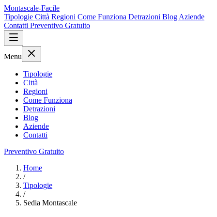
Montascale-Facile
Tipologie
Città
Regioni
Come Funziona
Detrazioni
Blog
Aziende
Contatti
Preventivo Gratuito
Menu
Tipologie
Città
Regioni
Come Funziona
Detrazioni
Blog
Aziende
Contatti
Preventivo Gratuito
Home
/
Tipologie
/
Sedia Montascale